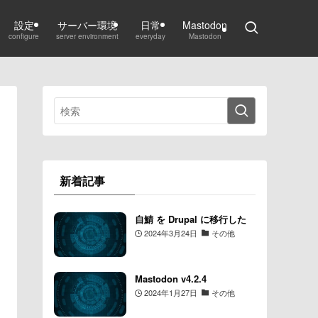
設定
サーバー環境
日常
Mastodon
configure
server environment
everyday
Mastodon
新着記事
自鯖 を Drupal に移行した
2024年3月24日
その他
Mastodon v4.2.4
2024年1月27日
その他