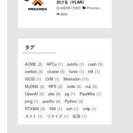
分ける（VLAN）
2023年7月9日
Proxmox
4924
タグ
ACME
(2)
APCu
(1)
autofs
(1)
ceph
(5)
certbot
(5)
cluster
(5)
fonts
(1)
HA
(1)
iSCSI
(1)
LVM
(1)
Mastodon
(11)
MyDNS
(2)
NFS
(2)
node
(3)
nut
(3)
OpenAI
(3)
pbs
(6)
pg
(1)
PipeWire
(1)
pmg
(1)
postfix
(4)
Python
(3)
RTX830
(3)
SNI
(1)
ssh
(1)
xrdp
(1)
ネスト
(1)
リサイズ
(1)
拡張
(1)